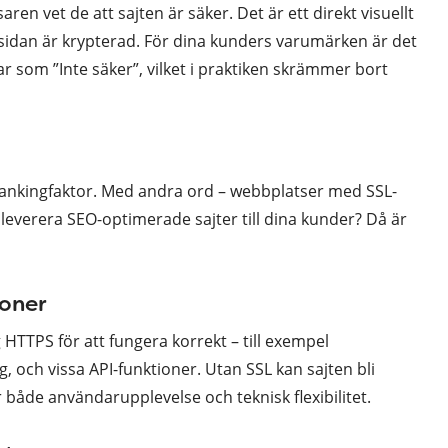
ren vet de att sajten är säker. Det är ett direkt visuellt
n sidan är krypterad. För dina kunders varumärken är det
ar som ”Inte säker”, vilket i praktiken skrämmer bort
rankingfaktor. Med andra ord – webbplatser med SSL-
du leverera SEO-optimerade sajter till dina kunder? Då är
ioner
TTPS för att fungera korrekt – till exempel
, och vissa API-funktioner. Utan SSL kan sajten bli
r både användarupplevelse och teknisk flexibilitet.