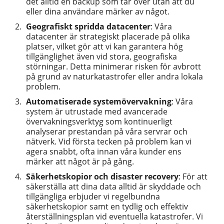
det alltid en backup som tar över utan att du
eller dina användare märker av något.
Geografiskt spridda datacenter
: Våra
datacenter är strategiskt placerade på olika
platser, vilket gör att vi kan garantera hög
tillgänglighet även vid stora, geografiska
störningar. Detta minimerar risken för avbrott
på grund av naturkatastrofer eller andra lokala
problem.
Automatiserade systemövervakning
: Våra
system är utrustade med avancerade
övervakningsverktyg som kontinuerligt
analyserar prestandan på våra servrar och
nätverk. Vid första tecken på problem kan vi
agera snabbt, ofta innan våra kunder ens
märker att något är på gång.
Säkerhetskopior och disaster recovery
: För att
säkerställa att dina data alltid är skyddade och
tillgängliga erbjuder vi regelbundna
säkerhetskopior samt en tydlig och effektiv
återställningsplan vid eventuella katastrofer. Vi