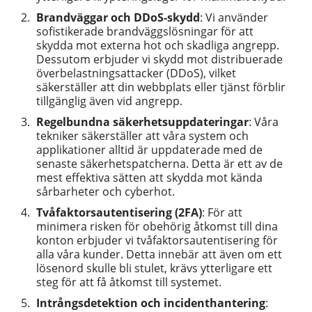
Brandväggar och DDoS-skydd
: Vi använder
sofistikerade brandväggslösningar för att
skydda mot externa hot och skadliga angrepp.
Dessutom erbjuder vi skydd mot distribuerade
överbelastningsattacker (DDoS), vilket
säkerställer att din webbplats eller tjänst förblir
tillgänglig även vid angrepp.
Regelbundna säkerhetsuppdateringar
: Våra
tekniker säkerställer att våra system och
applikationer alltid är uppdaterade med de
senaste säkerhetspatcherna. Detta är ett av de
mest effektiva sätten att skydda mot kända
sårbarheter och cyberhot.
Tvåfaktorsautentisering (2FA)
: För att
minimera risken för obehörig åtkomst till dina
konton erbjuder vi tvåfaktorsautentisering för
alla våra kunder. Detta innebär att även om ett
lösenord skulle bli stulet, krävs ytterligare ett
steg för att få åtkomst till systemet.
Intrångsdetektion och incidenthantering
: