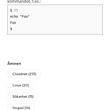
kommandot, t.ex.:
$ !!
echo "Foo"
Foo
$
Ämnen
Cloudnet (213)
Linux (20)
Säkerhet (15)
Drupal (14)