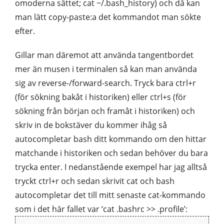
omoderna sättet; cat ~/.bash_history) och då kan
man lätt copy-paste:a det kommandot man sökte
efter.
Gillar man däremot att använda tangentbordet
mer än musen i terminalen så kan man använda
sig av reverse-/forward-search. Tryck bara ctrl+r
(för sökning bakåt i historiken) eller ctrl+s (för
sökning från början och framåt i historiken) och
skriv in de bokstäver du kommer ihåg så
autocompletar bash ditt kommando om den hittar
matchande i historiken och sedan behöver du bara
trycka enter. I nedanstående exempel har jag alltså
tryckt ctrl+r och sedan skrivit cat och bash
autocompletar det till mitt senaste cat-kommando
som i det här fallet var ‘cat .bashrc >> .profile’: